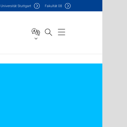
Uni
versität Stuttgart
F
akultät
08